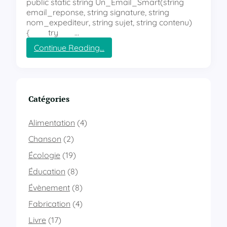
public static string Un_Email_Smart(string
email_reponse, string signature, string
nom_expediteur, string sujet, string contenu)
{ try …
Continue Reading…
:
S
e
n
d
Catégories
E
m
Alimentation
(4)
a
i
Chanson
(2)
l
Écologie
(19)
v
i
Éducation
(8)
a
Évènement
(8)
a
s
Fabrication
(4)
p
.
Livre
(17)