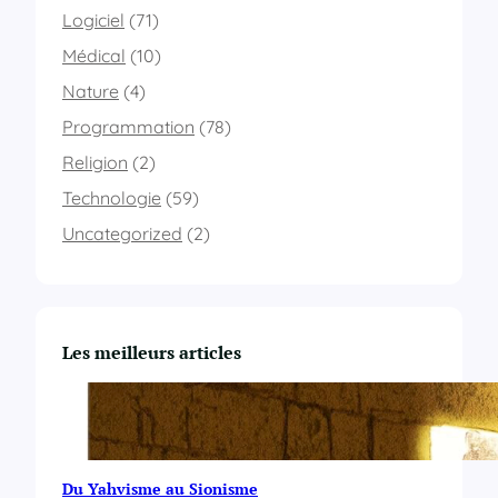
n
Logiciel
(71)
e
t
Médical
(10)
w
Nature
(4)
i
d
Programmation
(78)
t
h
Religion
(2)
a
Technologie
(59)
n
s
Uncategorized
(2)
w
e
r
b
u
Les meilleurs articles
t
t
o
n
Du Yahvisme au Sionisme