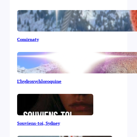
Comirnaty
L’hydroxychloroquine
Souviens-toi, Sydney