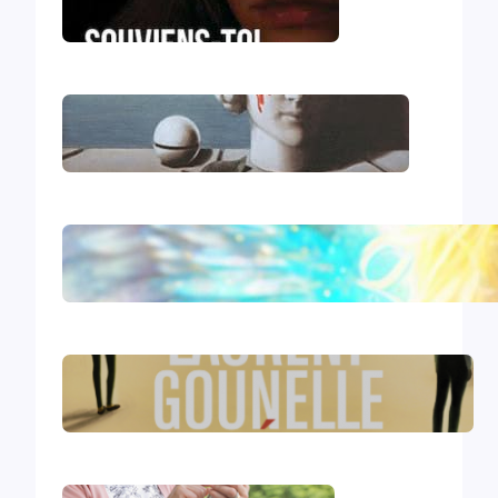
Souviens-toi, Sydney
Le génocide vendéen
Le livre d’Hénoch
Le réveil – Laurent Gounelle