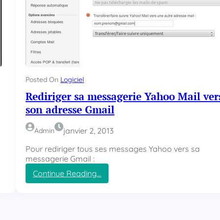
Posted On
Logiciel
Rediriger sa messagerie Yahoo Mail ver
son adresse Gmail
janvier 2, 2013
Admin
Pour rediriger tous ses messages Yahoo vers sa
messagerie Gmail :
Continue Reading…
:
R
e
d