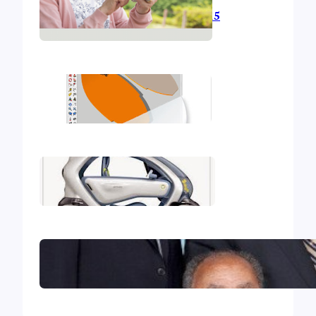
L’informatique en 2015
Mon deuxième iBook
Mon premier iBook
Le Collège central des Témoins
de Jéhovah excommunié !