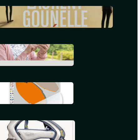
Le réveil – Laurent Gounelle
mars 17, 2024
L’informatique en 2015
septembre 25, 2015
Mon deuxième iBook
juillet 16, 2015
Mon premier iBook
mai 16, 2015