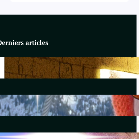
Derniers articles
Du Yahvisme au Sionisme
juin 17, 2026
Comirnaty
mai 14, 2026
L’hydroxychloroquine