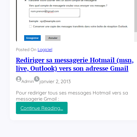
Posted On
Logiciel
Rediriger sa messagerie Hotmail (msn,
live, Outlook) vers son adresse Gmail
janvier 2, 2013
Admin
Pour rediriger tous ses messages Hotmail vers sa
messagerie Gmail :
Continue Reading…
:
R
e
d