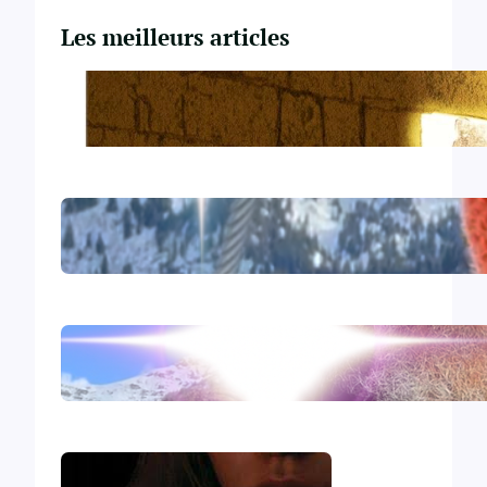
Les meilleurs articles
Du Yahvisme au Sionisme
Comirnaty
L’hydroxychloroquine