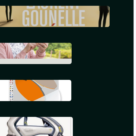
Le réveil – Laurent Gounelle
mars 17, 2024
L’informatique en 2015
septembre 25, 2015
Mon deuxième iBook
juillet 16, 2015
Mon premier iBook
mai 16, 2015