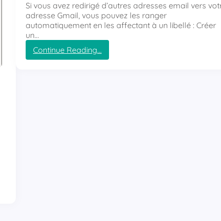
Si vous avez redirigé d’autres adresses email vers vot
adresse Gmail, vous pouvez les ranger
automatiquement en les affectant à un libellé : Créer
un…
Continue Reading…
:
C
o
m
m
e
n
t
r
a
n
g
e
r
l
e
s