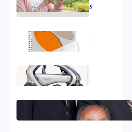
L’informatique en 2015
Mon deuxième iBook
Mon premier iBook
Le Collège central des Témoins
de Jéhovah excommunié !