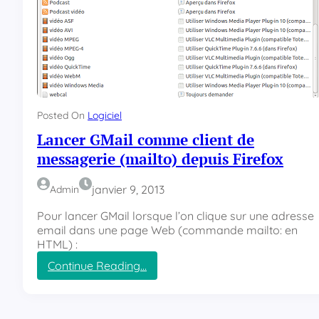
Posted On
Logiciel
Lancer GMail comme client de
messagerie (mailto) depuis Firefox
janvier 9, 2013
Admin
Pour lancer GMail lorsque l’on clique sur une adresse
email dans une page Web (commande mailto: en
HTML) :
Continue Reading…
:
L
a