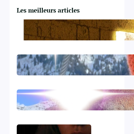
Les meilleurs articles
Du Yahvisme au Sionisme
Comirnaty
L’hydroxychloroquine