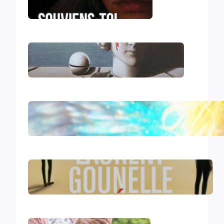
Souviens-toi, Sydney
Le génocide vendéen
Le livre d’Hénoch
Le réveil – Laurent Gounelle