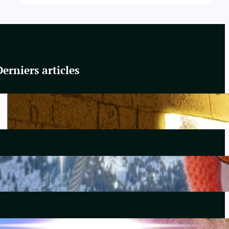
Derniers articles
Du Yahvisme au Sionisme
juin 17, 2026
Comirnaty
mai 14, 2026
L’hydroxychloroquine