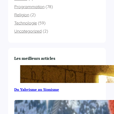
p
o
i
t
Programmation
(78)
l
m
l
a
Religion
(2)
b
g
a
Technologie
(59)
e
r
s
Uncategorized
(2)
s
d
)
’
u
n
d
Les meilleurs articles
o
c
u
m
e
n
Du Yahvisme au Sionisme
t
e
n
j
a