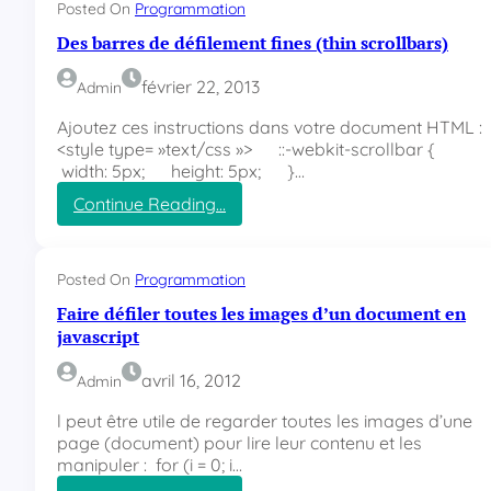
Posted On
Programmation
f
Des barres de défilement fines (thin scrollbars)
i
l
e
février 22, 2013
Admin
m
Ajoutez ces instructions dans votre document HTML :
e
<style type= »text/css »> ::-webkit-scrollbar {
n
width: 5px; height: 5px; }…
t
d
Continue Reading…
e
:
t
D
o
e
Posted On
Programmation
u
s
t
Faire défiler toutes les images d’un document en
b
e
a
javascript
s
r
l
r
avril 16, 2012
Admin
e
e
s
l peut être utile de regarder toutes les images d’une
s
c
page (document) pour lire leur contenu et les
d
o
manipuler : for (i = 0; i…
e
c
d