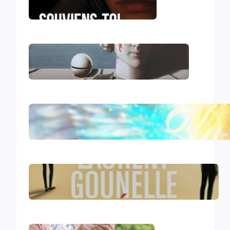
Souviens-toi, Sydney
Le génocide vendéen
Le livre d’Hénoch
Le réveil – Laurent Gounelle