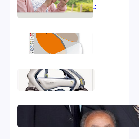
L’informatique en 2015
Mon deuxième iBook
Mon premier iBook
Le Collège central des Témoins
de Jéhovah excommunié !