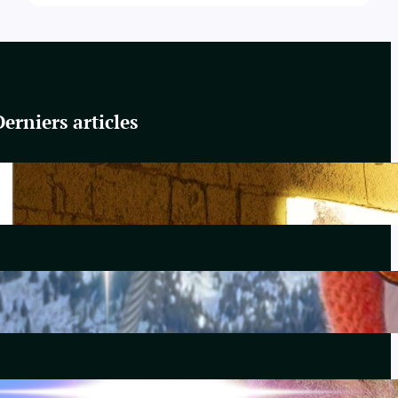
Derniers articles
Du Yahvisme au Sionisme
juin 17, 2026
Comirnaty
mai 14, 2026
L’hydroxychloroquine