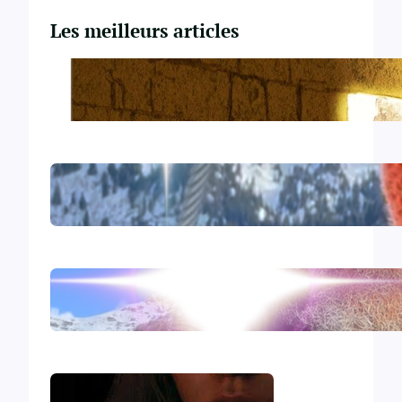
Les meilleurs articles
Du Yahvisme au Sionisme
Comirnaty
L’hydroxychloroquine