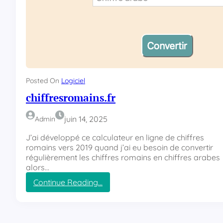
Posted On
Logiciel
chiffresromains.fr
juin 14, 2025
Admin
J’ai développé ce calculateur en ligne de chiffres
romains vers 2019 quand j’ai eu besoin de convertir
régulièrement les chiffres romains en chiffres arabes
alors…
Continue Reading…
:
c
h
i