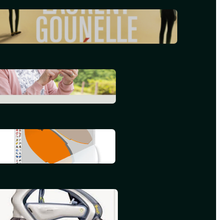
Le réveil – Laurent Gounelle
mars 17, 2024
L’informatique en 2015
septembre 25, 2015
Mon deuxième iBook
juillet 16, 2015
Mon premier iBook
mai 16, 2015