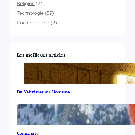
r
Religion
(2)
e
Technologie
(59)
p
o
Uncategorized
(2)
u
r
l
e
s
Les meilleurs articles
é
c
o
l
e
s
Du Yahvisme au Sionisme
,
c
o
l
l
è
g
Comirnaty