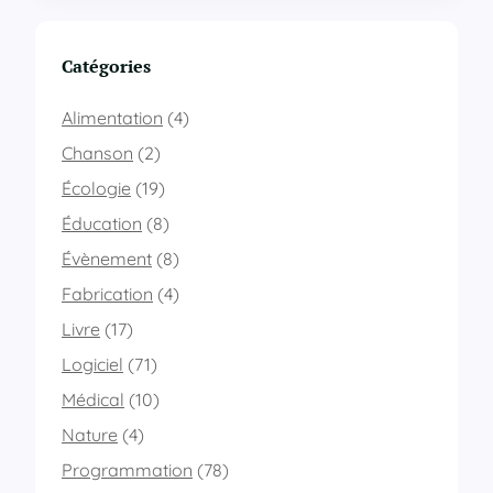
’
i
n
Catégories
f
o
Alimentation
(4)
r
m
Chanson
(2)
a
Écologie
(19)
t
i
Éducation
(8)
q
Évènement
(8)
u
e
Fabrication
(4)
u
l
Livre
(17)
t
Logiciel
(71)
r
a
Médical
(10)
l
Nature
(4)
é
g
Programmation
(78)
è