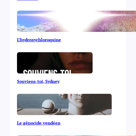
e
s
,
l
y
c
é
L’hydroxychloroquine
e
s
Souviens-toi, Sydney
Le génocide vendéen