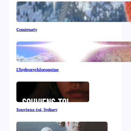
Comirnaty
L’hydroxychloroquine
Souviens-toi, Sydney