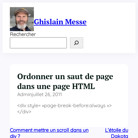
Aller
au
contenu
Ghislain Messe
Rechercher
Ordonner un saut de page
dans une page HTML
Admin
juillet 26, 2011
<div style= »page-break-before:always »>
</div>
Comment mettre un scroll dans un
L’étoile du
div ?
Dakota