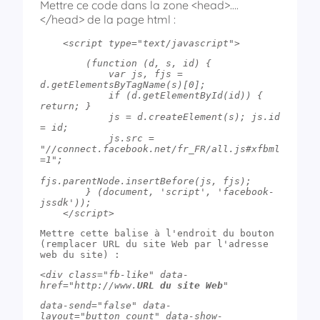
Mettre ce code dans la zone <head>….
</head> de la page html :
    <script type="text/javascript">        
        (function (d, s, id) {
            var js, fjs = 
d.getElementsByTagName(s)[0];
            if (d.getElementById(id)) { 
return; }
            js = d.createElement(s); js.id 
= id;
            js.src = 
"//connect.facebook.net/fr_FR/all.js#xfbml
=1";
fjs.parentNode.insertBefore(js, fjs);
        } (document, 'script', 'facebook-
jssdk'));
    </script>
Mettre cette balise à l'endroit du bouton 
(remplacer URL du site Web par l'adresse 
web du site) :
<div class="fb-like" data-
href="http://www.
URL du site Web
"  
data-send="false" data-
layout="button_count" data-show-