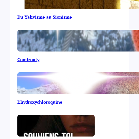
Du Yahvisme au Sionisme
Comirnaty
L’hydroxychloroquine