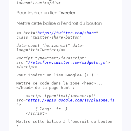
faces="true"></div>
Pour insérer un lien
Tweeter
:
Mettre cette balise à l’endroit du bouton
<a href="
https://twitter.com/share
" 
class="twitter-share-button"  
data-count="horizontal" data-
lang="fr">Tweeter</a>
<script type="text/javascript" 
src="
//platform.twitter.com/widgets.js
">
</script>
Pour insérer un lien 
Google+
 (+1) :
Mettre ce code dans la zone <head>...
</head> de la page html :
<script type="text/javascript" 
src="
https://apis.google.com/js/plusone.js
">
        { lang: 'fr' }
    </script>
Mettre cette balise à l'endroit du bouton 
: