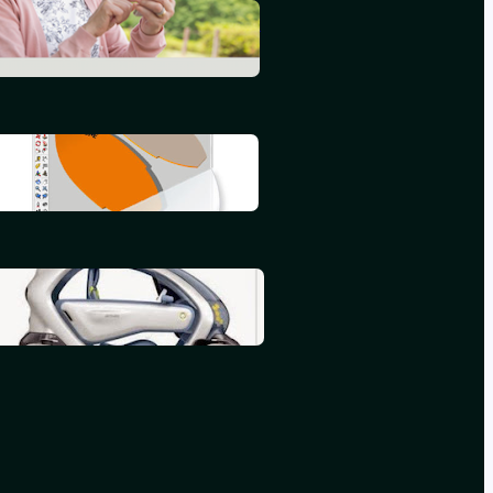
L’informatique en 2015
septembre 25, 2015
Mon deuxième iBook
juillet 16, 2015
Mon premier iBook
mai 16, 2015