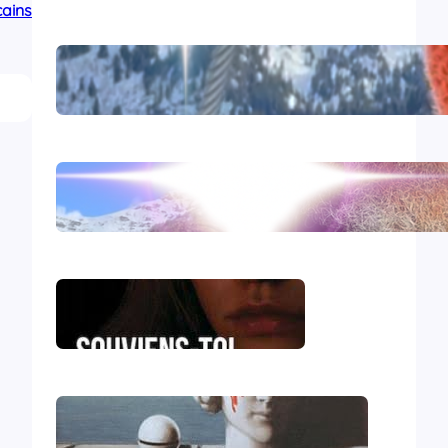
cains
Comirnaty
L’hydroxychloroquine
Souviens-toi, Sydney
Le génocide vendéen