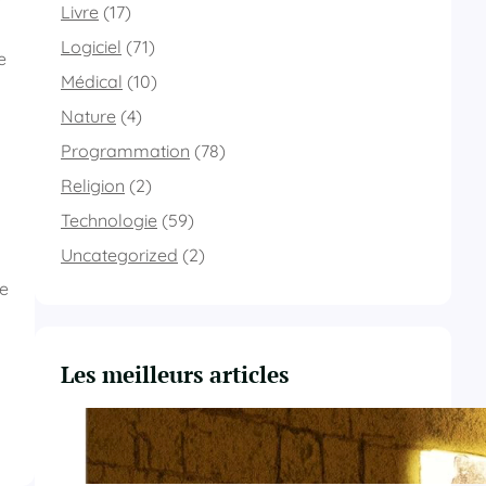
Livre
(17)
Logiciel
(71)
e
Médical
(10)
Nature
(4)
Programmation
(78)
Religion
(2)
Technologie
(59)
Uncategorized
(2)
ne
Les meilleurs articles
Du Yahvisme au Sionisme