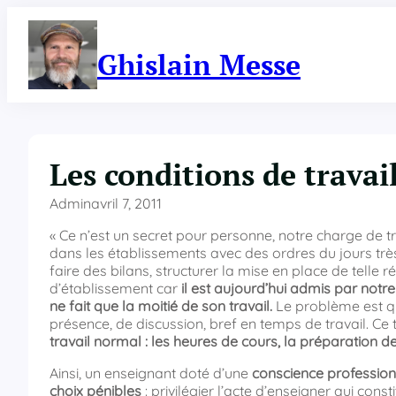
Aller
au
contenu
Ghislain Messe
Les conditions de trava
Admin
avril 7, 2011
« Ce n’est un secret pour personne, notre charge de tra
dans les établissements avec des ordres du jours très
faire des bilans, structurer la mise en place de telle 
d’établissement car
il est aujourd’hui admis par notr
ne fait que la moitié de son travail.
Le problème est qu
présence, de discussion, bref en temps de travail. Ce
travail normal : les heures de cours, la préparation de
Ainsi, un enseignant doté d’une
conscience profession
choix pénibles
: privilégier l’acte d’enseigner qui cons