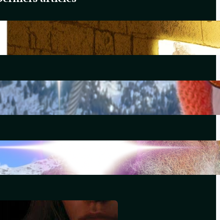
Du Yahvisme au Sionisme
juin 17, 2026
Comirnaty
mai 14, 2026
L’hydroxychloroquine
décembre 29, 2025
Souviens-toi, Sydney