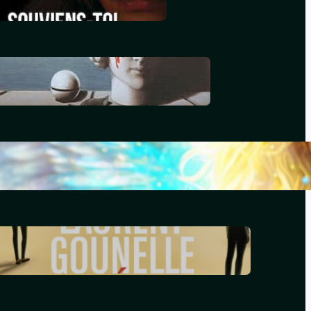
décembre 29, 2025
Le génocide vendéen
juillet 7, 2025
Le livre d’Hénoch
septembre 22, 2024
Le réveil – Laurent Gounelle
mars 17, 2024