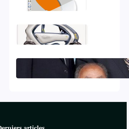
Mon deuxième iBook
Mon premier iBook
Le Collège central des Témoins
de Jéhovah excommunié !
Derniers articles